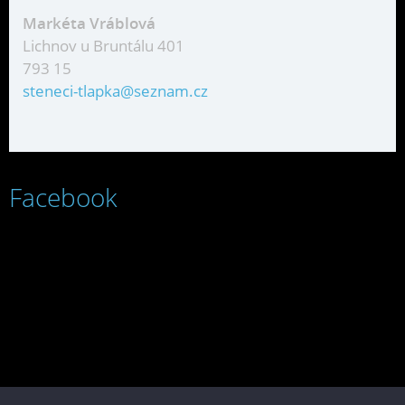
Markéta Vráblová
Lichnov u Bruntálu 401
793 15
steneci-tlapka@seznam.cz
Facebook